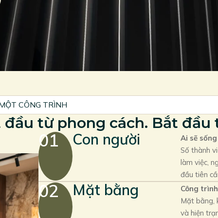
 MỘT CÔNG TRÌNH
 đầu từ phong cách. Bắt đầu t
01
Con người
Ai sẽ sống
Số thành vi
làm việc, ng
đầu tiên cầ
02
Mặt bằng
Công trình
Mặt bằng, k
và hiện trạ