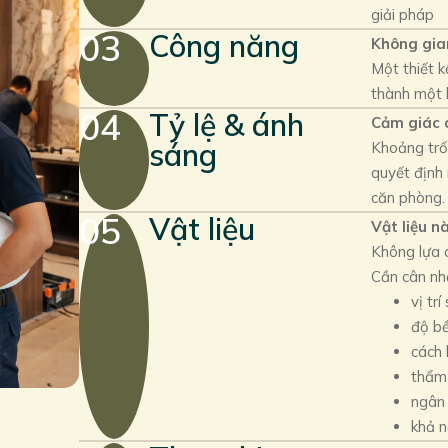
giải pháp
03
Công năng
Không gia
Một thiết k
thành một 
04
Tỷ lệ & ánh
Cảm giác 
sáng
Khoảng trốn
quyết định
căn phòng.
05
Vật liệu
Vật liệu n
Không lựa c
Cần cân nh
vị trí
độ bề
cách 
thẩm
ngân 
khả n