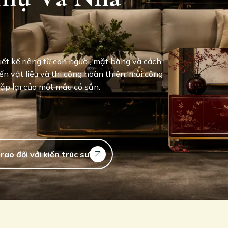
ết kế riêng từ con người, mặt bằng và cách
ến vật liệu và thi công hoàn thiện, mỗi công
lặp lại của một mẫu có sẵn.
trao đổi với kiến trúc sư