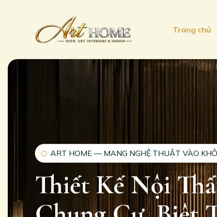
Trang chủ
ART HOME — MANG NGHỆ THUẬT VÀO KHÔ
Thiết Kế Nội Th
Chung Cư, Biệt 