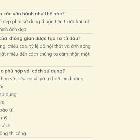
n cần vận hành như thế nào?
ế đẹp phải sử dụng thuận tiện trước khi trở
hình ảnh đẹp.
của không gian được tạo ra từ đâu?
g, chiều cao, tỷ lệ đồ nội thất và ánh sáng
 rất nhiều đến cách chúng ta cảm nhận một
ào phù hợp với cách sử dụng?
họn vật liệu chỉ vì giá trị hoặc xu hướng.
ắc:
 sử dụng;
n;
bảo trì;
 mỹ;
sách;
ăng thi công.